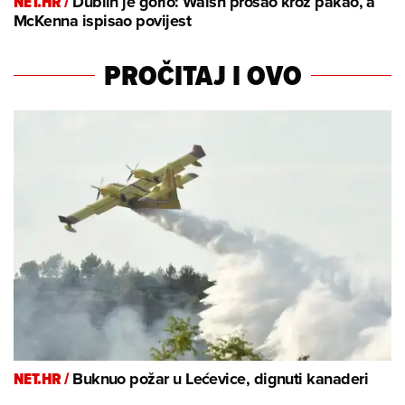
NET.HR /
Dublin je gorio: Walsh prošao kroz pakao, a
McKenna ispisao povijest
PROČITAJ I OVO
NET.HR /
Buknuo požar u Lećevice, dignuti kanaderi