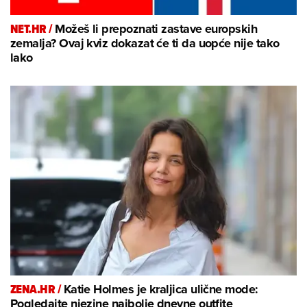
NET.HR /
Možeš li prepoznati zastave europskih
zemalja? Ovaj kviz dokazat će ti da uopće nije tako
lako
ZENA.HR /
Katie Holmes je kraljica ulične mode:
Pogledajte njezine najbolje dnevne outfite