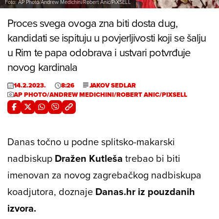
Foto: AP Photo/Andrew Medichini/Robert Anic/PIXSELL
Proces svega ovoga zna biti dosta dug,
kandidati se ispituju u povjerljivosti koji se šalju
u Rim te papa odobrava i ustvari potvrđuje
novog kardinala
14.2.2023.
8:26
JAKOV SEDLAR
AP PHOTO/ANDREW MEDICHINI/ROBERT ANIC/PIXSELL
Danas točno u podne splitsko-makarski
nadbiskup
Dražen Kutleša
trebao bi biti
imenovan za novog zagrebačkog nadbiskupa
koadjutora, doznaje
Danas.hr iz pouzdanih
izvora.