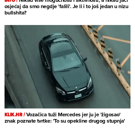
INFO /
Nikad više mogućnosti i aktivnosti, a nikad jači
osjećaj da smo negdje 'falili'. Je li i to još jedan u nizu
bullshita?
KLIK.HR /
Vozačica tuži Mercedes jer ju je 'žigosao'
znak poznate tvrtke: 'To su opekline drugog stupnja'