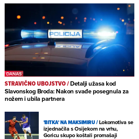
Detalji užasa kod
STRAVIČNO UBOJSTVO
/
Slavonskog Broda: Nakon svađe posegnula za
nožem i ubila partnera
'BITKA' NA MAKSIMIRU
/
Lokomotiva se
izjednačila s Osijekom na vrhu,
Goricu skupo koštali promašaji