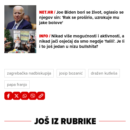
NET.HR /
Joe Biden bori se život, oglasio se
njegov sin: 'Rak se proširio, uzrokuje mu
jake bolove'
INFO /
Nikad više mogućnosti i aktivnosti, a
nikad jači osjećaj da smo negdje 'falili'. Je li
i to još jedan u nizu bullshita?
zagrebačka nadbiskupija
josip bozanić
dražen kutleša
papa franjo
JOŠ IZ RUBRIKE