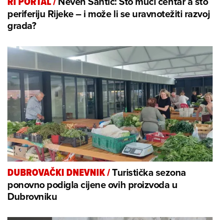
Neven Šantić: Što muči centar a što
RI PORTAL
/
periferiju Rijeke – i može li se uravnotežiti razvoj
grada?
Turistička sezona
DUBROVAČKI DNEVNIK
/
ponovno podigla cijene ovih proizvoda u
Dubrovniku