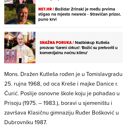
NET.HR /
Božidar Zrinski je među prvima
stigao na mjesto nesreće - Stravičan prizor,
puno krvi
SNAŽNA PORUKA
/
Nadbiskup Kutleša
prozvao 'šareni cirkus': 'Božić su pretvorili u
komercijalnu noćnu klimu'
Mons. Dražen Kutleša rođen je u Tomislavgradu
25. rujna 1968, od oca Kreše i majke Danice r.
Ćurić. Poslije osnovne škole koju je pohađao u
Prisoju (1975. – 1983.), boravi u sjemeništu i
završava Klasičnu gimnaziju Ruđer Bošković u
Dubrovniku 1987.