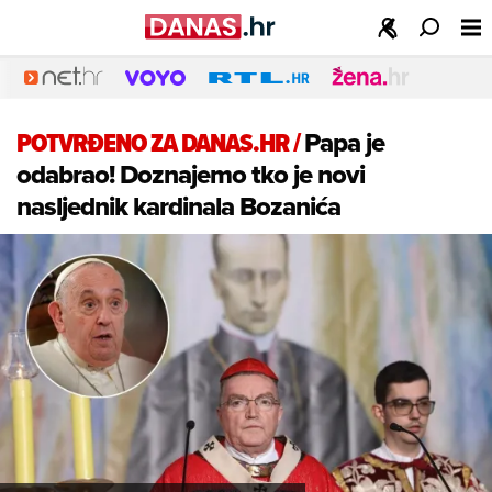
POTVRĐENO ZA DANAS.HR
/
Papa je
odabrao! Doznajemo tko je novi
nasljednik kardinala Bozanića