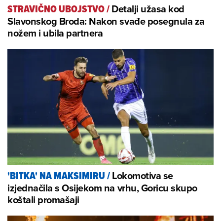
Detalji užasa kod
STRAVIČNO UBOJSTVO
/
Slavonskog Broda: Nakon svađe posegnula za
nožem i ubila partnera
Lokomotiva se
'BITKA' NA MAKSIMIRU
/
izjednačila s Osijekom na vrhu, Goricu skupo
koštali promašaji