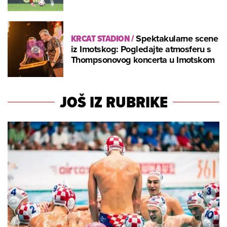
KRCAT STADION
/
Spektakularne scene
iz Imotskog: Pogledajte atmosferu s
Thompsonovog koncerta u Imotskom
JOŠ IZ RUBRIKE