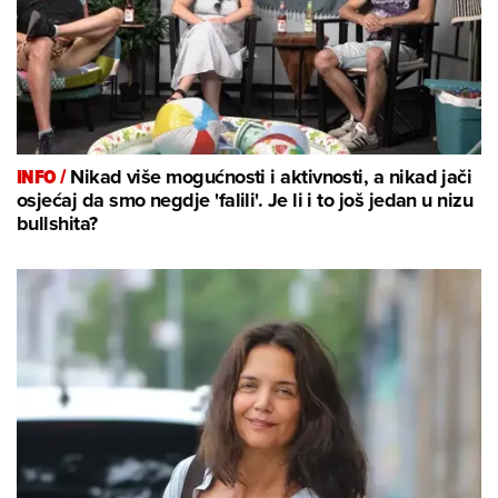
INFO /
Nikad više mogućnosti i aktivnosti, a nikad jači
osjećaj da smo negdje 'falili'. Je li i to još jedan u nizu
bullshita?