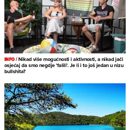
INFO /
Nikad više mogućnosti i aktivnosti, a nikad jači
osjećaj da smo negdje 'falili'. Je li i to još jedan u nizu
bullshita?