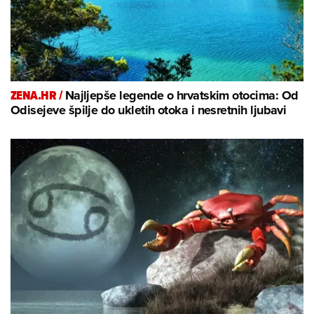
ZENA.HR /
Najljepše legende o hrvatskim otocima: Od
Odisejeve špilje do ukletih otoka i nesretnih ljubavi