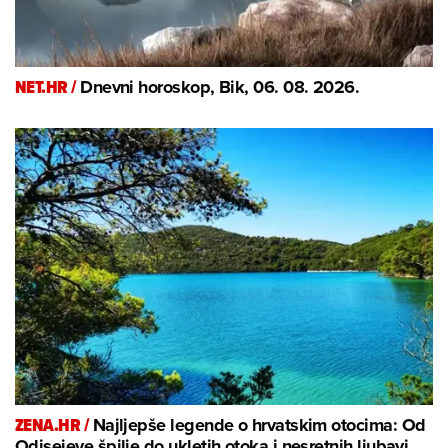
NET.HR /
Dnevni horoskop, Bik, 06. 08. 2026.
ZENA.HR /
Najljepše legende o hrvatskim otocima: Od
Odisejeve špilje do ukletih otoka i nesretnih ljubavi