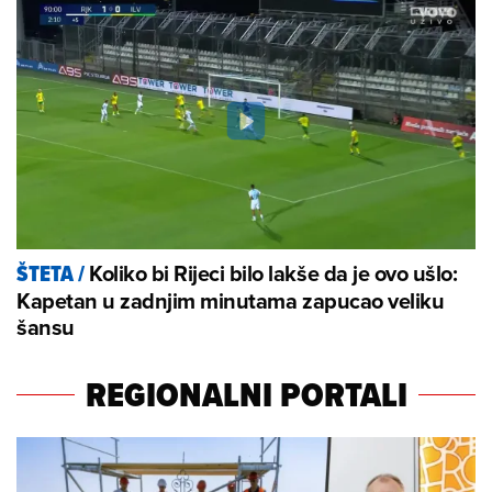
Koliko bi Rijeci bilo lakše da je ovo ušlo:
ŠTETA
/
Kapetan u zadnjim minutama zapucao veliku
šansu
REGIONALNI PORTALI