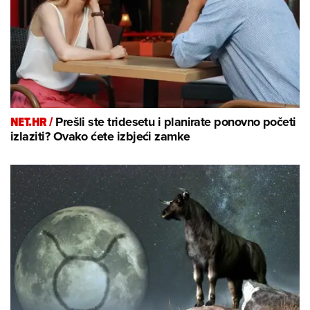
NET.HR /
Prešli ste tridesetu i planirate ponovno početi
izlaziti? Ovako ćete izbjeći zamke