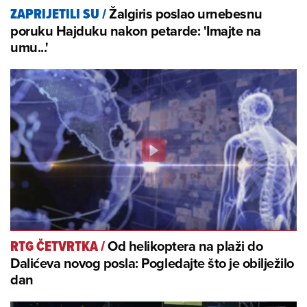
Žalgiris poslao urnebesnu
ZAPRIJETILI SU
/
poruku Hajduku nakon petarde: 'Imajte na
umu...'
Od helikoptera na plaži do
RTG ČETVRTKA
/
Dalićeva novog posla: Pogledajte što je obilježilo
dan