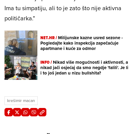
Ima tu simpatiju, ali to je zato što nije aktivna
političarka."
NET.HR /
Milijunske kazne usred sezone -
Pogledajte kako inspekcija zapečaćuje
apartmane i kuće za odmor
INFO /
Nikad više mogućnosti i aktivnosti, a
nikad jači osjećaj da smo negdje 'falili'. Je li
i to još jedan u nizu bullshita?
krešimir macan