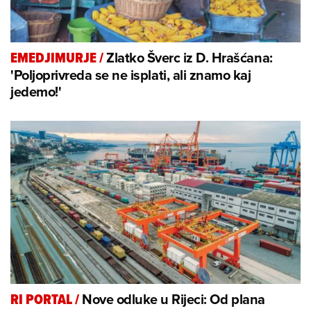
Zlatko Šverc iz D. Hrašćana:
EMEDJIMURJE
/
'Poljoprivreda se ne isplati, ali znamo kaj
jedemo!'
Nove odluke u Rijeci: Od plana
RI PORTAL
/