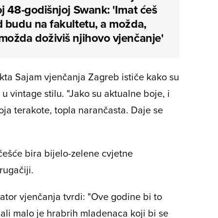
j 48-godišnjoj Swank: 'Imat ćeš
 budu na fakultetu, a možda,
ožda doživiš njihovo vjenčanje'
jekta Sajam vjenčanja Zagreb ističe kako su
 vintage stilu. "Jako su aktualne boje, i
ja terakote, topla narančasta. Daje se
jčešće bira bijelo-zelene cvjetne
ugačiji.
izator vjenčanja tvrdi: "Ove godine bi to
ali malo je hrabrih mladenaca koji bi se