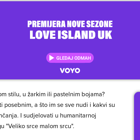
om stilu, u žarkim ili pastelnim bojama?
i posebnim, a što im se sve nudi i kakvi su
čanja. I sudjelovati u humanitarnoj
gu "Veliko srce malom srcu".