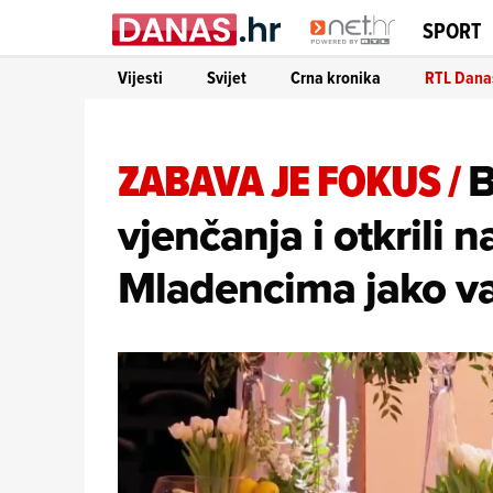
SPORT
Vijesti
Svijet
Crna kronika
RTL Dana
ZABAVA JE FOKUS
/
B
vjenčanja i otkrili 
Mladencima jako va