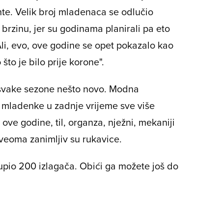
nte. Velik broj mladenaca se odlučio
 brzinu, jer su godinama planirali pa eto
Ali, evo, ove godine se opet pokazalo kao
to je bilo prije korone".
 svake sezone nešto novo. Modna
 mladenke u zadnje vrijeme sve više
o ove godine, til, organza, nježni, mekaniji
o veoma zanimljiv su rukavice.
pio 200 izlagača. Obići ga možete još do