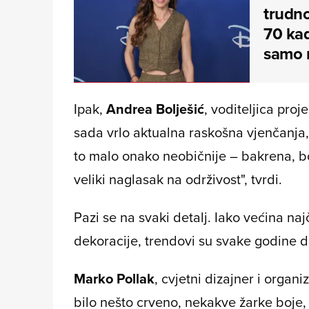
trudno
70 kad
samo m
Ipak,
Andrea Bolješić
, voditeljica pro
sada vrlo aktualna raskošna vjenčanja, u
to malo onako neobičnije – bakrena, bo
veliki naglasak na održivost", tvrdi.
Pazi se na svaki detalj. Iako većina na
dekoracije, trendovi su svake godine dr
Marko Pollak
, cvjetni dizajner i organ
bilo nešto crveno, nekakve žarke boje, 