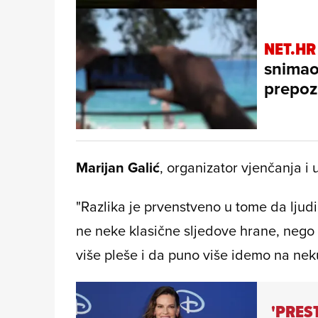
NET.HR
snimao 
prepoz
Marijan Galić
, organizator vjenčanja i 
"Razlika je prvenstveno u tome da ljudi
ne neke klasične sljedove hrane, nego 
više pleše i da puno više idemo na neku
'PRES