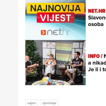
NET.HR
Slavon
osoba
INFO /
a nikad
Je li i
sajam
vjenčanje