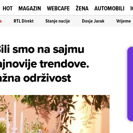
HOT
MAGAZIN
WEBCAFE
ŽENA
AUTOMOBILI
I
s
RTL Direkt
Stanje nacije
Dosje Jarak
Vrijeme
ili smo na sajmu
najnovije trendove.
žna održivost