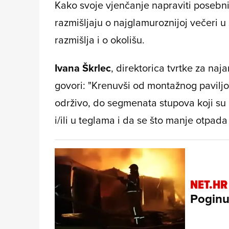
Kako svoje vjenčanje napraviti posebn
razmišljaju o najglamuroznijoj večeri u 
razmišlja i o okolišu.
Ivana Škrlec
, direktorica tvrtke za naj
govori: "Krenuvši od montažnog paviljon
održivo, do segmenata stupova koji su 
i/ili u teglama i da se što manje otpad
NET.HR
Poginul