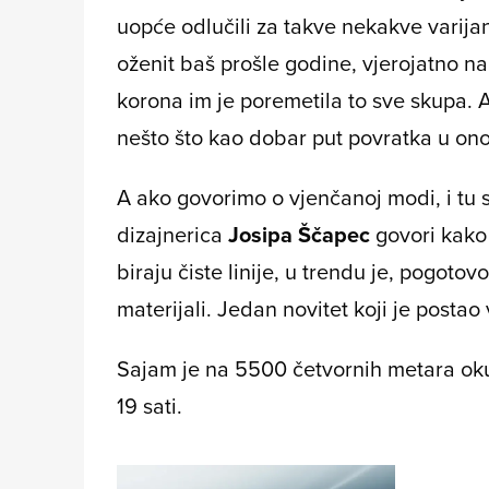
uopće odlučili za takve nekakve varija
oženit baš prošle godine, vjerojatno na
korona im je poremetila to sve skupa. 
nešto što kao dobar put povratka u ono š
A ako govorimo o vjenčanoj modi, i tu
dizajnerica
Josipa Ščapec
govori kako
biraju čiste linije, u trendu je, pogotov
materijali. Jedan novitet koji je posta
Sajam je na 5500 četvornih metara oku
19 sati.