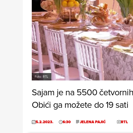
Foto: RTL
Sajam je na 5500 četvornih
Obići ga možete do 19 sati
5.2.2023.
6:30
JELENA PAJIĆ
RTL