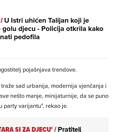
 /
U Istri uhićen Talijan koji je
golu djecu - Policija otkrila kako
nati pedofila
ugostitelj pojašnjava trendove.
 traže sad urbanija, modernija vjenčanja i
sve nešto manje, minijaturnije, da se puno
 party varijantu", rekao je.
TARA SI ZA DJECU'
/
Pratitelj