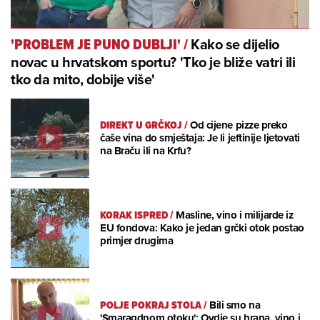
Kako se dijelio
'PROBLEM JE PUNO DUBLJI'
/
novac u hrvatskom sportu? 'Tko je bliže vatri ili
tko da mito, dobije više'
DIREKT U GRČKOJ
/
Od cijene pizze preko
čaše vina do smještaja: Je li jeftinije ljetovati
na Braču ili na Krfu?
KORAK ISPRED
/
Masline, vino i milijarde iz
EU fondova: Kako je jedan grčki otok postao
primjer drugima
POLJE POKRAJ STOLA
/
Bili smo na
'Smaragdnom otoku': Ovdje su hrana, vino i