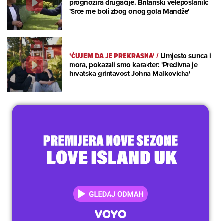
prognozira drugačije. Britanski veleposlanik:
'Srce me boli zbog onog gola Mandže'
'ČUJEM DA JE PREKRASNA'
/
Umjesto sunca i
mora, pokazali smo karakter: 'Predivna je
hrvatska grintavost Johna Malkovicha'