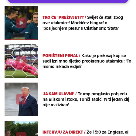
TKO ĆE 'PREŽIVJETI'?
/
Svijet će stati zbog
ove utakmice! Modrićev biograf o
'posljednjem plesu' s Cristianom: 'Šteta'
PONIŠTENI PENAL
/
Kako je prekršaj koji se
sudi iznimno rijetko preokrenuo utakmicu: 'To
nismo nikada vidjeli'
'JA SAM GLAVNI'
/
Trump proglasio pobjedu
na Bliskom istoku, Tonči Tadić: 'Niti jedan cilj
nije realiziran'
INTERVJU ZA DIREKT
/
Želi 5:0 za Engleze, ali