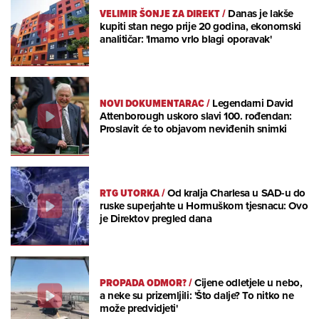
VELIMIR ŠONJE ZA DIREKT
/
Danas je lakše
kupiti stan nego prije 20 godina, ekonomski
analitičar: 'Imamo vrlo blagi oporavak'
NOVI DOKUMENTARAC
/
Legendarni David
Attenborough uskoro slavi 100. rođendan:
Proslavit će to objavom neviđenih snimki
RTG UTORKA
/
Od kralja Charlesa u SAD-u do
ruske superjahte u Hormuškom tjesnacu: Ovo
je Direktov pregled dana
PROPADA ODMOR?
/
Cijene odletjele u nebo,
a neke su prizemljili: 'Što dalje? To nitko ne
može predvidjeti'