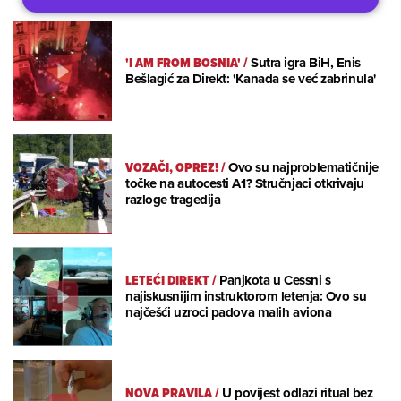
'I AM FROM BOSNIA'
/
Sutra igra BiH, Enis
Bešlagić za Direkt: 'Kanada se već zabrinula'
VOZAČI, OPREZ!
/
Ovo su najproblematičnije
točke na autocesti A1? Stručnjaci otkrivaju
razloge tragedija
LETEĆI DIREKT
/
Panjkota u Cessni s
najiskusnijim instruktorom letenja: Ovo su
najčešći uzroci padova malih aviona
NOVA PRAVILA
/
U povijest odlazi ritual bez