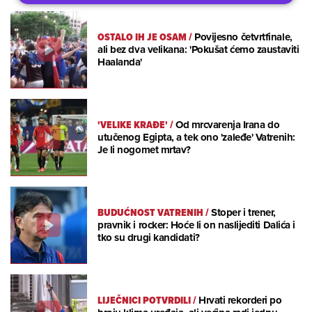
OSTALO IH JE OSAM
/
Povijesno četvrtfinale,
ali bez dva velikana: 'Pokušat ćemo zaustaviti
Haalanda'
'VELIKE KRAĐE'
/
Od mrcvarenja Irana do
utučenog Egipta, a tek ono 'zaleđe' Vatrenih:
Je li nogomet mrtav?
BUDUĆNOST VATRENIH
/
Stoper i trener,
pravnik i rocker: Hoće li on naslijediti Dalića i
tko su drugi kandidati?
LIJEČNICI POTVRDILI
/
Hrvati rekorderi po