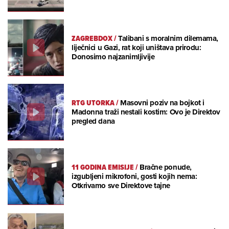
ZAGREBDOX
/
Talibani s moralnim dilemama,
liječnici u Gazi, rat koji uništava prirodu:
Donosimo najzanimljivije
RTG UTORKA
/
Masovni poziv na bojkot i
Madonna traži nestali kostim: Ovo je Direktov
pregled dana
11 GODINA EMISIJE
/
Bračne ponude,
izgubljeni mikrofoni, gosti kojih nema:
Otkrivamo sve Direktove tajne