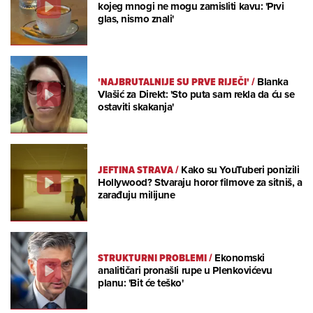
kojeg mnogi ne mogu zamisliti kavu: 'Prvi
glas, nismo znali'
'NAJBRUTALNIJE SU PRVE RIJEČI'
/
Blanka
Vlašić za Direkt: 'Sto puta sam rekla da ću se
ostaviti skakanja'
JEFTINA STRAVA
/
Kako su YouTuberi ponizili
Hollywood? Stvaraju horor filmove za sitniš, a
zarađuju milijune
STRUKTURNI PROBLEMI
/
Ekonomski
analitičari pronašli rupe u Plenkovićevu
planu: 'Bit će teško'