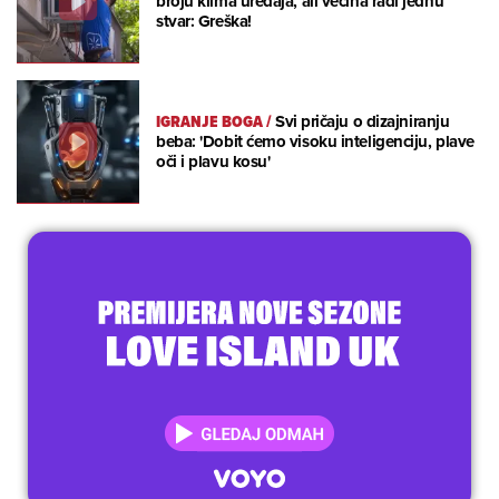
broju klima uređaja, ali većina radi jednu
stvar: Greška!
IGRANJE BOGA
/
Svi pričaju o dizajniranju
beba: 'Dobit ćemo visoku inteligenciju, plave
oči i plavu kosu'