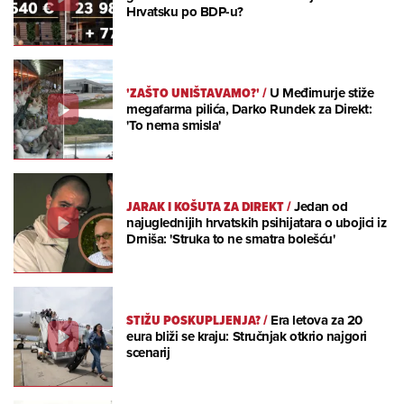
Hrvatsku po BDP-u?
'ZAŠTO UNIŠTAVAMO?'
/
U Međimurje stiže
megafarma pilića, Darko Rundek za Direkt:
'To nema smisla'
JARAK I KOŠUTA ZA DIREKT
/
Jedan od
najuglednijih hrvatskih psihijatara o ubojici iz
Drniša: 'Struka to ne smatra bolešću'
STIŽU POSKUPLJENJA?
/
Era letova za 20
eura bliži se kraju: Stručnjak otkrio najgori
scenarij