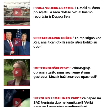
PRUGA VRIJEDNA 677 MIL.
/
Gradili su čuda
po svijetu, a sada dolaze ovdje: Imamo
reportažu iz Dugog Sela
SPEKTAKULARAN DOČEK
/
Trump stigao kod
Xija, analitičari otkrili zašto ističe koliko su
dobri!
'METEOROLOŠKI PTSP'
/
Psihologinja
objasnila zašto nam nevrijeme stvara
tjeskobu: 'Mozak traži znakove opasnosti'
'NEKOLIKO ZEMALJA TO RADI'
/
Za napad na
SAD treniraju dupine kamikaze!? 'Veliki
problem i apsolutno neprihvatljivo'