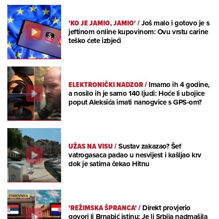
'KO JE JAMIO, JAMIO'
/
Još malo i gotovo je s
jeftinom online kupovinom: Ovu vrstu carine
teško ćete izbjeći
ELEKTRONIČKI NADZOR
/
Imamo ih 4 godine,
a nosilo ih je samo 140 ljudi: Hoće li ubojice
poput Aleksića imati nanogvice s GPS-om?
UŽAS NA VISU
/
Sustav zakazao? Šef
vatrogasaca padao u nesvijest i kašljao krv
dok je satima čekao Hitnu
'REŽIMSKA ŠPRANCA'
/
Direkt provjerio
govori li Brnabić istinu: Je li Srbija nadmašila