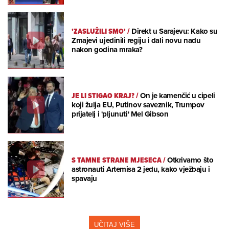
'ZASLUŽILI SMO'
/
Direkt u Sarajevu: Kako su
Zmajevi ujedinili regiju i dali novu nadu
nakon godina mraka?
JE LI STIGAO KRAJ?
/
On je kamenčić u cipeli
koji žulja EU, Putinov saveznik, Trumpov
prijatelj i 'pljunuti' Mel Gibson
S TAMNE STRANE MJESECA
/
Otkrivamo što
astronauti Artemisa 2 jedu, kako vježbaju i
spavaju
UČITAJ VIŠE