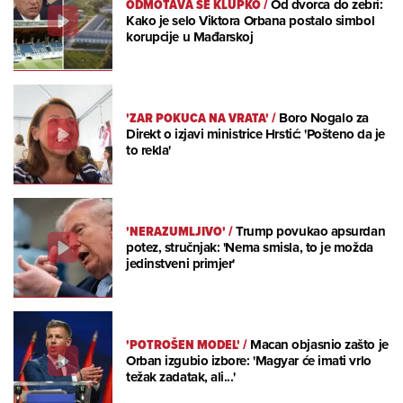
ODMOTAVA SE KLUPKO
/
Od dvorca do zebri:
Kako je selo Viktora Orbana postalo simbol
korupcije u Mađarskoj
'ZAR POKUCA NA VRATA'
/
Boro Nogalo za
Direkt o izjavi ministrice Hrstić: 'Pošteno da je
to rekla'
'NERAZUMLJIVO'
/
Trump povukao apsurdan
potez, stručnjak: 'Nema smisla, to je možda
jedinstveni primjer'
'POTROŠEN MODEL'
/
Macan objasnio zašto je
Orban izgubio izbore: 'Magyar će imati vrlo
težak zadatak, ali...'